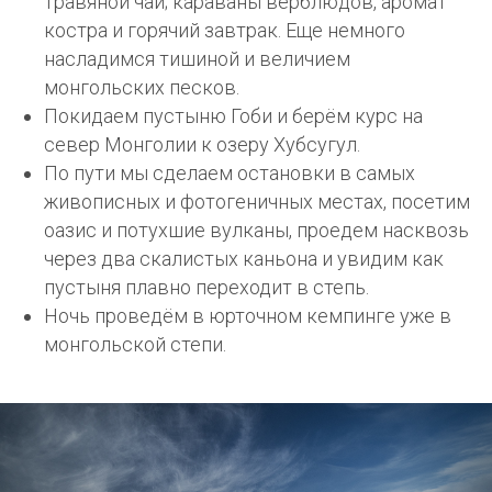
травяной чай; караваны верблюдов, аромат
костра и горячий завтрак. Еще немного
насладимся тишиной и величием
монгольских песков.
Покидаем пустыню Гоби и берём курс на
север Монголии к озеру Хубсугул.
По пути мы сделаем остановки в самых
живописных и фотогеничных местах, посетим
оазис и потухшие вулканы, проедем насквозь
через два скалистых каньона и увидим как
пустыня плавно переходит в степь.
Ночь проведём в юрточном кемпинге уже в
монгольской степи.