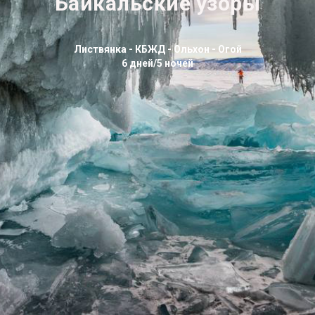
Байкальские узоры
Листвянка - КБЖД - Ольхон - Огой
6 дней/5 ночей