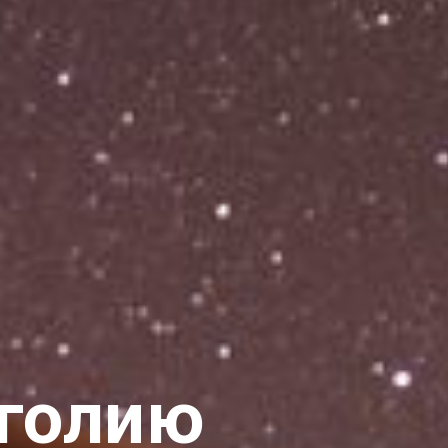
нголию