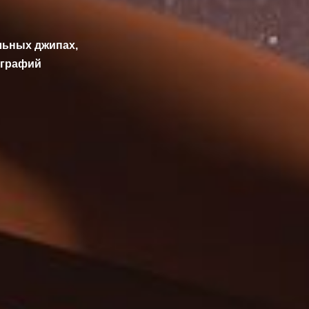
льных джипах,
ографий