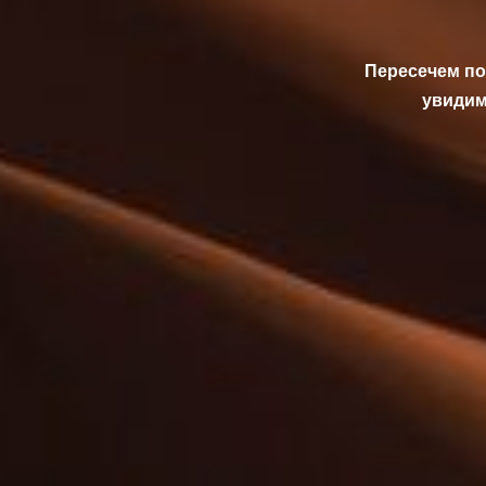
Пересечем по
увидим