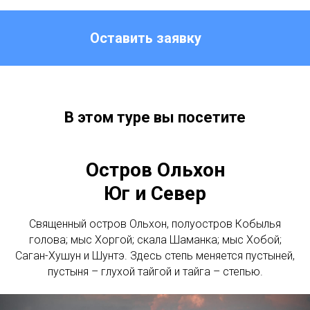
Оставить заявку
В этом туре вы посетите
Остров Ольхон
Юг и Север
Священный остров Ольхон, полуостров Кобылья
голова; мыс Хоргой; скала Шаманка; мыс Хобой;
Саган-Хушун и Шунтэ. Здесь степь меняется пустыней,
пустыня – глухой тайгой и тайга – степью.