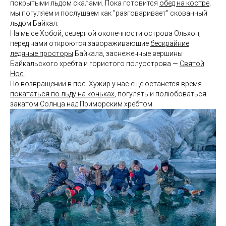
покрытыми льдом скалами. Пока готовится
обед на костре,
мы погуляем и послушаем как "разговаривает" скованный
льдом Байкал.
На мысе Хобой, северной оконечности острова Ольхон,
перед нами откроются завораживающие
бескрайние
ледяные просторы
Байкала, заснеженные вершины
Байкальского хребта и гористого полуострова —
Святой
Нос
.
По возвращении в пос. Хужир у нас ещё останется время
покататься по льду на коньках
, погулять и полюбоваться
закатом Солнца над Приморским хребтом.