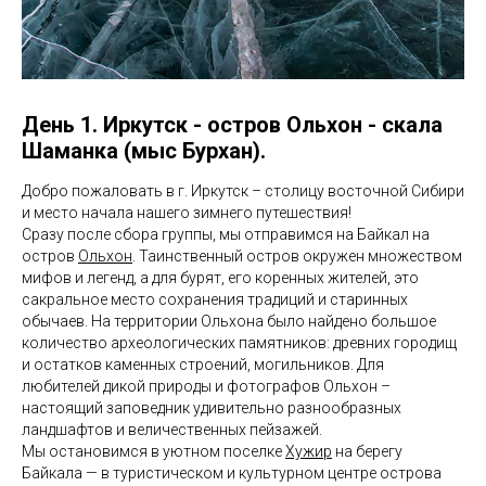
День 1. Иркутск - остров Ольхон - скала
Шаманка (мыс Бурхан).
Добро пожаловать в г. Иркутск – столицу восточной Сибири
и место начала нашего зимнего путешествия!
Сразу после сбора группы, мы отправимся на Байкал на
остров
Ольхон
. Таинственный остров окружен множеством
мифов и легенд, а для бурят, его коренных жителей, это
сакральное место сохранения традиций и старинных
обычаев. На территории Ольхона было найдено большое
количество археологических памятников: древних городищ
и остатков каменных строений, могильников. Для
любителей дикой природы и фотографов Ольхон –
настоящий заповедник удивительно разнообразных
ландшафтов и величественных пейзажей.
Мы остановимся в уютном поселке
Хужир
на берегу
Байкала — в туристическом и культурном центре острова