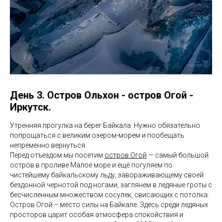
День 3. Остров Ольхон - остров Огой -
Иркутск.
Утренняя прогулка на берег Байкала. Нужно обязательно
попрощаться с великим озером-морем и пообещать
непременно вернуться.
Перед отъездом мы посетим
остров Огой
— самый большой
остров в проливе Малое море и ещё погуляем по
чистейшему байкальскому льду, завораживающему своей
бездонной чернотой под ногами, заглянем в ледяные гроты с
бесчисленным множеством сосулек, свисающих с потолка.
Остров Огой – место силы на Байкале. Здесь среди ледяных
просторов царит особая атмосфера спокойствия и