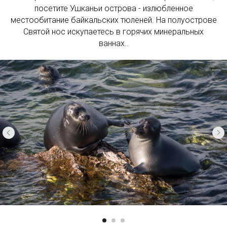
посетите Ушканьи острова - излюбленное
местообитание байкальских тюленей. На полуострове
Святой нос искупаетесь в горячих минеральных
ваннах..