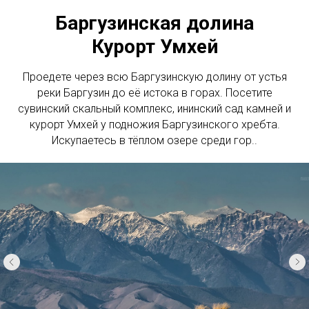
Баргузинская долина
Курорт Умхей
Проедете через всю Баргузинскую долину от устья
реки Баргузин до её истока в горах. Посетите
сувинский скальный комплекс, ининский сад камней и
курорт Умхей у подножия Баргузинского хребта.
Искупаетесь в тёплом озере среди гор..