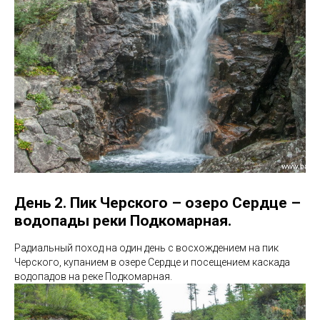
День 2. Пик Черского – озеро Сердце –
водопады реки Подкомарная.
Радиальный поход на один день с восхождением на пик
Черского, купанием в озере Сердце и посещением каскада
водопадов на реке Подкомарная.