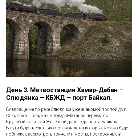
День 3. Метеостанция Хамар-Дабан –
Слюдянка – КБЖД – порт Байкал.
Возвращение по реке Слюдянка уже знакомой тропой до г.
Слюдянка. Посадка на поезд «Матаня», переезд по
Кругобайкальской Железной дороге до порта Байкала.
В пути будет несколько остановок, на которых можно будет
поближе рассмотреть тоннели и мосты, построенные в