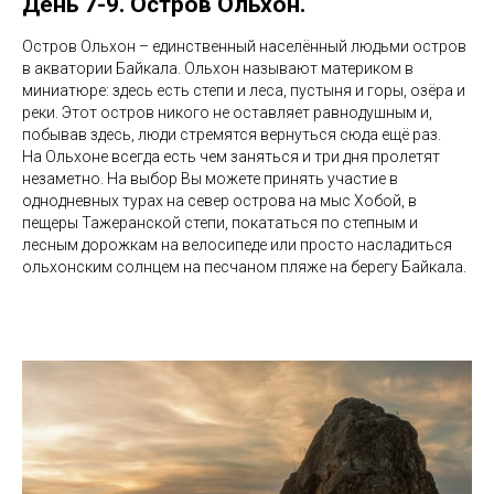
День 7-9. Остров Ольхон.
Остров Ольхон – единственный населённый людьми остров
в акватории Байкала. Ольхон называют материком в
миниатюре: здесь есть степи и леса, пустыня и горы, озёра и
реки. Этот остров никого не оставляет равнодушным и,
побывав здесь, люди стремятся вернуться сюда ещё раз.
На Ольхоне всегда есть чем заняться и три дня пролетят
незаметно. На выбор Вы можете принять участие в
однодневных турах на север острова на мыс Хобой, в
пещеры Тажеранской степи, покататься по степным и
лесным дорожкам на велосипеде или просто насладиться
ольхонским солнцем на песчаном пляже на берегу Байкала.