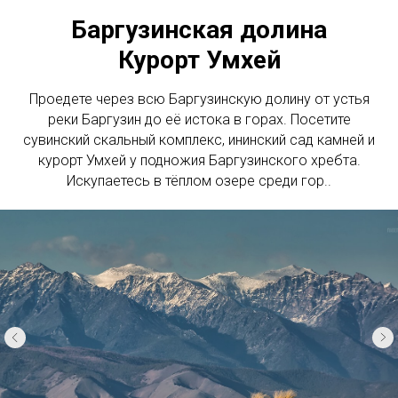
Баргузинская долина
Курорт Умхей
Проедете через всю Баргузинскую долину от устья
реки Баргузин до её истока в горах. Посетите
сувинский скальный комплекс, ининский сад камней и
курорт Умхей у подножия Баргузинского хребта.
Искупаетесь в тёплом озере среди гор..