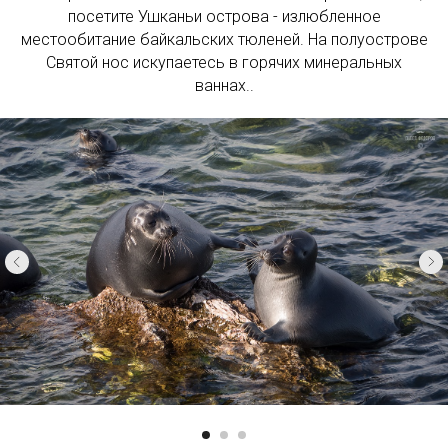
посетите Ушканьи острова - излюбленное
местообитание байкальских тюленей. На полуострове
Святой нос искупаетесь в горячих минеральных
ваннах..