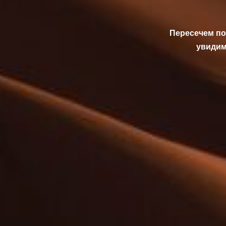
Пересечем по
увидим