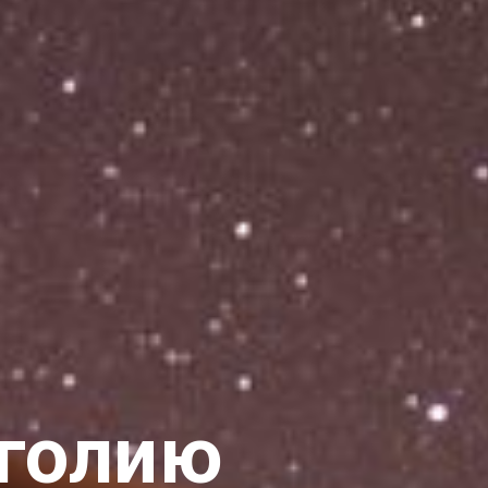
нголию