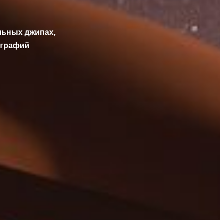
льных джипах,
ографий