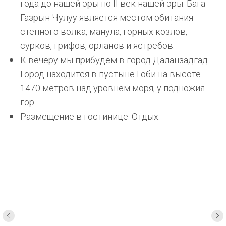
года до нашей эры по II век нашей эры. Бага
Газрын Чулуу является местом обитания
степного волка, манула, горных козлов,
сурков, грифов, орланов и ястребов.
К вечеру мы прибудем в город Даланзадгад.
Город находится в пустыне
Гоби
на высоте
1470 метров над уровнем моря, у подножия
гор.
Размещение в гостинице. Отдых.