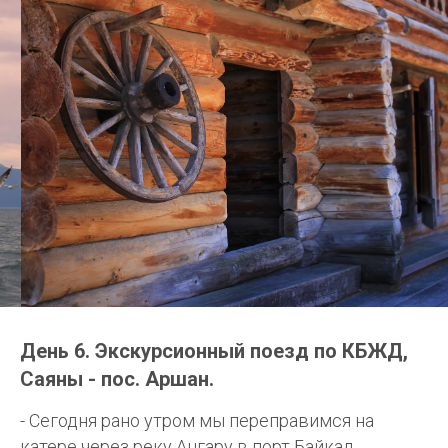
День 6. Экскурсионный поезд по КБЖД,
Саяны - пос. Аршан.
- Сегодня рано утром мы переправимся на
катере через реку Ангару в порт Байкал.