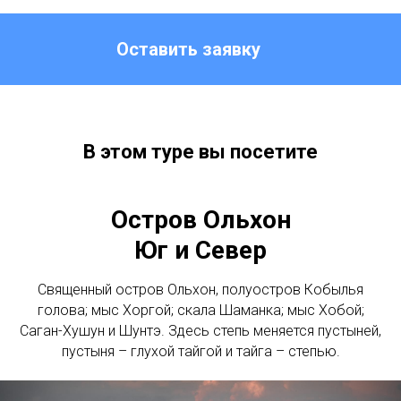
Оставить заявку
В этом туре вы посетите
Остров Ольхон
Юг и Север
Священный остров Ольхон, полуостров Кобылья
голова; мыс Хоргой; скала Шаманка; мыс Хобой;
Саган-Хушун и Шунтэ. Здесь степь меняется пустыней,
пустыня – глухой тайгой и тайга – степью.