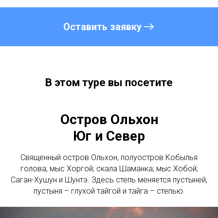
Оставить заявку
В этом туре вы посетите
Остров Ольхон
Юг и Север
Священный остров Ольхон, полуостров Кобылья
голова; мыс Хоргой; скала Шаманка; мыс Хобой;
Саган-Хушун и Шунтэ. Здесь степь меняется пустыней,
пустыня – глухой тайгой и тайга – степью.