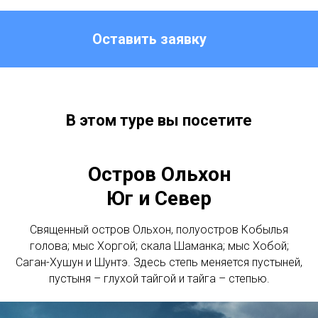
Оставить заявку
В этом туре вы посетите
Остров Ольхон
Юг и Север
Священный остров Ольхон, полуостров Кобылья
голова; мыс Хоргой; скала Шаманка; мыс Хобой;
Саган-Хушун и Шунтэ. Здесь степь меняется пустыней,
пустыня – глухой тайгой и тайга – степью.