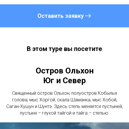
Оставить заявку
В этом туре вы посетите
Остров Ольхон
Юг и Север
Священный остров Ольхон, полуостров Кобылья
голова; мыс Хоргой; скала Шаманка; мыс Хобой;
Саган-Хушун и Шунтэ. Здесь степь меняется пустыней,
пустыня – глухой тайгой и тайга – степью.