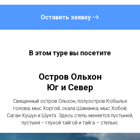
Оставить заявку
В этом туре вы посетите
Остров Ольхон
Юг и Север
Священный остров Ольхон, полуостров Кобылья
голова; мыс Хоргой; скала Шаманка; мыс Хобой;
Саган-Хушун и Шунтэ. Здесь степь меняется пустыней,
пустыня – глухой тайгой и тайга – степью.